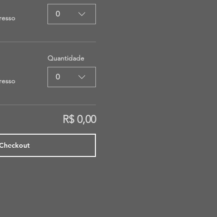
0
resso
Quantidade
0
resso
R$ 0,00
Checkout