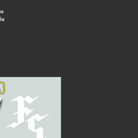
os
ia