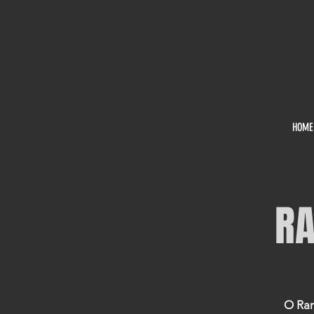
HOME
RA
O Ran