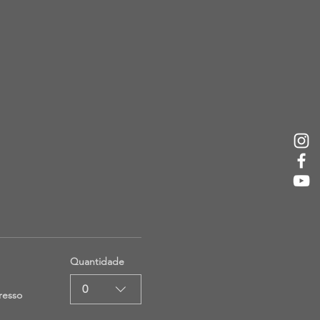
Quantidade
0
resso